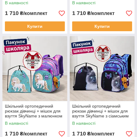
SkyName з кошеням + пенал
SkyName Калібрі + пенал у
В наявності
В наявності
у ПОДАРУНОК/ Портфель до
ПОДАРУНОК/ Портфель до
школи 1-4 клас
школи 1-4 клас
1 710
1 710
₴/комплект
₴/комплект
Купити
Купити
Шкільний ортопедичний
Шкільний ортопедичний
рюкзак дівчинці + мішок для
рюкзак дівчинці + мішок для
взуття SkyName з малюнком
взуття SkyName з сіамським
єдинорога +пенал у
котиком + пенал у
В наявності
В наявності
ПОДАРУНОК Портфель до
ПОДАРУНОК Портфель до
школи 1-4
школи 1-4
1 710
1 710
₴/комплект
₴/комплект