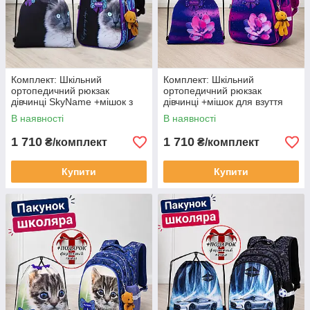
Комплект: Шкільний
Комплект: Шкільний
ортопедичний рюкзак
ортопедичний рюкзак
дівчинці SkyName +мішок з
дівчинці +мішок для взуття
сіамським котиком
SkyName з лілією
В наявності
В наявності
+ПОДАРУНОК пенал/
+ПОДАРУНОК пенал/
Портфель для школи 1-4
Портфель до школи 1-4 клас
1 710
1 710
₴/комплект
₴/комплект
клас
Купити
Купити