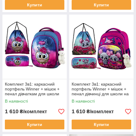
Купити
Купити
Комплект 3в1: каркасний
Комплект 3в1: каркасний
портфель Winner + мішок +
портфель Winner + мішок +
пенал дівчаткам для школи
пенал дівчинці для школи на
на 1-2 клас/ Шкільний
1-2 клас/ Шкільний рожевий
В наявності
В наявності
рожевий рюкзак ранець з
рюкзак ранець з мишкою
совою
1 610
1 610
₴/комплект
₴/комплект
Купити
Купити