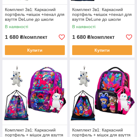
Комплект 3в1: Каркасний
Комплект 3в1: Каркасний
портфель +мішок +пенал для
портфель +мішок +пенал для
взуття DeLune до школи
взуття DeLune до школи
дівчаткам на 1-4 клас/ Рюкзак
дівчаткам на 1-4 клас/ Рюкзак
В наявності
В наявності
шкільний ранець із совою
шкільний ранець із
1 680
1 680
₴/комплект
₴/комплект
Купити
Купити
Комплект 2в1: Каркасний
Комплект 2в1: Каркасний
портфель + мішок для взуття
портфель + мішок для взуття