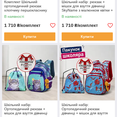
Комплект Шкільний
Шкільний набір: рюкзак +
ортопедичний рюкзак
мішок для взуття дівчинці
хлопчику першокласнику
SkyName з малюнком квітки +
+мішок SkyName з
пенал у ПОДАРУНОК/
В наявності
В наявності
динозавром +ПОДАРУНОК/
Портфель до школи 1-4 клас
Портфель для школи 1-4
1 710
1 710
₴/комплект
₴/комплект
клас
Купити
Купити
Шкільний набір:
Шкільний набір:
Ортопедичний рюкзак +
Ортопедичний рюкзак
мішок для взуття дівчинці
дівчинці + мішок для взуття