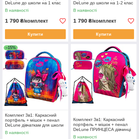
DeLune до школи на 1 клас
DeLune до школи на 1-2 клас
дівчинці/ Рюкзак шкільний
дівчинці/ Рюкзак шкільний
В наявності
В наявності
ранець з дракончиком
ранець з ведмедиками
1 790
1 790
₴/комплект
₴/комплект
Купити
Купити
–15%
Комплект 3в1: Каркасний
Комплект 3в1: Каркасний
портфель + мішок + пенал
портфель + мішок + пенал
DeLune дівчаткам для школи
DeLune ПРИНЦЕСА дівчинці
на 1 клас/ Шкільний рожевий
В наявності
для школи на 1 клас/
рюкзак ранець з їжачком
В наявності