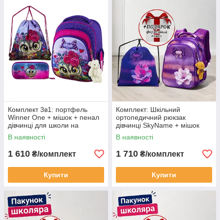
Комплект 3в1: портфель
Комплект: Шкільний
Winner One + мішок + пенал
ортопедичний рюкзак
дівчинці для школи на
дівчинці SkyName + мішок
перший клас/ Шкільний
для взуття з квіткою +
В наявності
В наявності
фіолетовий рюкзак ранець з
ПОДАРУНОК пенал/
совою
Портфель до школи 1-4 клас
1 610
1 710
₴/комплект
₴/комплект
Купити
Купити