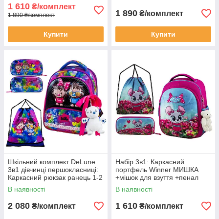
Шкільний рожевий рюкзак
1 610
₴/комплект
ранець
1 890
₴/комплект
1 890 ₴/комплект
Купити
Купити
Шкільний комплект DeLune
Набір 3в1: Каркасний
3в1 дівчинці першокласниці:
портфель Winner МИШКА
Каркасний рюкзак ранець 1-2
+мішок для взуття +пенал
клас + мішок для взуття +
дівчаткам до школи на 1-2
В наявності
В наявності
пенал до школи
клас/ Шкільний рожевий
рюкзак ранець
2 080
1 610
₴/комплект
₴/комплект