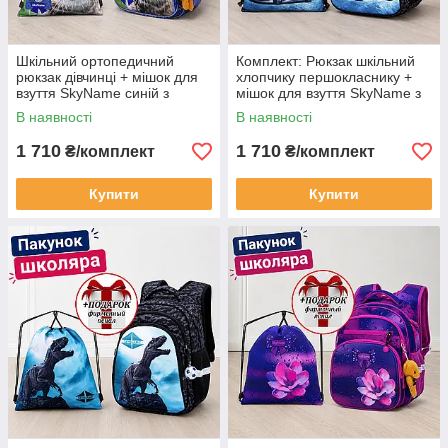
Шкільний ортопедичний
Комплект: Рюкзак шкільний
рюкзак дівчинці + мішок для
хлопчику першокласнику +
взуття SkyName синій з
мішок для взуття SkyName з
котиком +пенал у
автомобілем + ПОДАРУНОК/
В наявності
В наявності
ПОДАРУНОК/ Портфель до
Портфель до школи 1-4 клас
школи 1-4 клас
1 710
1 710
₴/комплект
₴/комплект
Купити
Купити