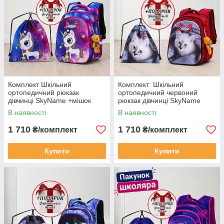
Комплект Шкільний
Комплект: Шкільний
ортопедичний рюкзак
ортопедичний червоний
дівчинці SkyName +мішок
рюкзак дівчинці SkyName
рожевий з єдинорогом
+мішок з котиком
В наявності
В наявності
+ПОДАРУНОК пенал/
+ПОДАРУНОК пенал/
Портфель для школи 1-4
Портфель для школи 1-4
1 710
1 710
₴/комплект
₴/комплект
клас
клас
Купити
Купити