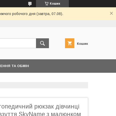
Кошик
ижчого робочого дня (завтра, 07.08).
Кошик
ЕННЯ ТА ОБМІН
топедичний рюкзак дівчинці
 взуття SkyName з малюнком