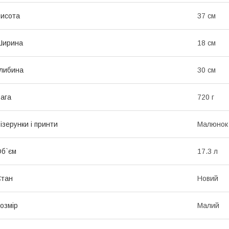
исота
37 см
Ширина
18 см
либина
30 см
ага
720 г
ізерунки і принти
Малюнок
б`єм
17.3 л
Стан
Новий
озмір
Малий