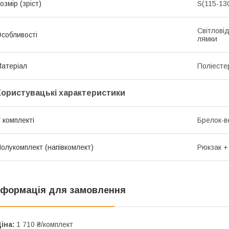
озмір (зріст)
S(115-13
Світлові
собливості
лямки
атеріал
Поліесте
Користувацькі характеристики
 комплекті
Брелок-
олукомплект (напівкомлект)
Рюкзак +
нформація для замовлення
іна:
1 710 ₴/комплект