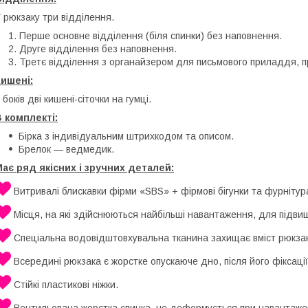
 рюкзаку три відділення.
Перше основне відділення (біля спинки) без наповнення.
Друге відділення без наповнення.
Третє відділення з органайзером для письмового приладдя, 
ишені:
 боків дві кишені-сіточки на гумці.
 комплекті:
Бірка з індивідуальним штрихкодом та описом.
Брелок — ведмедик.
ає ряд якісних і зручних деталей:
Витривалі блискавки фірми «SBS» + фірмові бігунки та фурнітур
Місця, на які здійснюються найбільші навантаження, для підви
Спеціальна водовідштовхувальна тканина захищає вміст рюкзак
Всередині рюкзака є жорстке опускаюче дно, після його фіксації
Стійкі пластикові ніжки.
Вентильована жорстка спинка, не деформується при навантаже