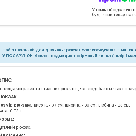
У компанії підключені
будь-який товар не п
Набір шкільний для дівчинки: рюкзак Winner/SkyName + мішок 
У ПОДАРУНОК:
брелок-ведмедик + фірмовий пенал (колір і ма
ОПИС
олекція яскравих та стильних рюкзаків, які сподобаються як школяра
РЮКЗАК
озмір рюкзака:
висота - 37 см, ширина - 30 см, глибина - 18 см.
Вага:
0.72 кг.
Форма:
итячий рюкзак.
Відділення: