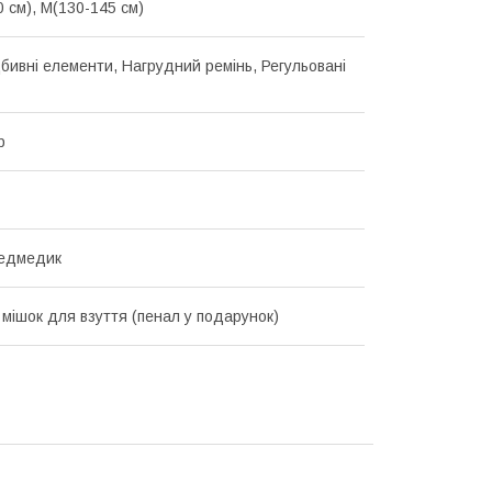
0 см), M(130-145 см)
дбивні елементи, Нагрудний ремінь, Регульовані
р
ведмедик
 мішок для взуття (пенал у подарунок)