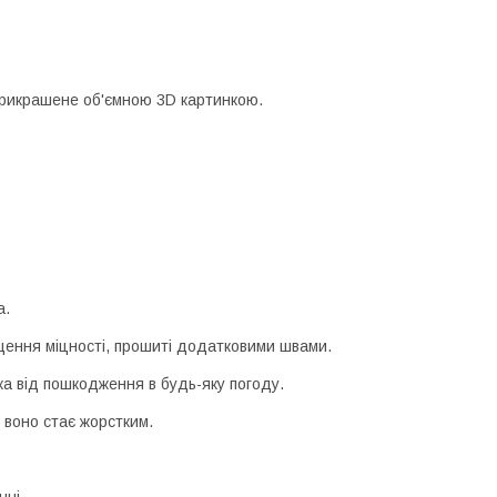
прикрашене об'ємною 3D картинкою.
а.
щення міцності, прошиті додатковими швами.
а від пошкодження в будь-яку погоду.
 воно стає жорстким.
нні.