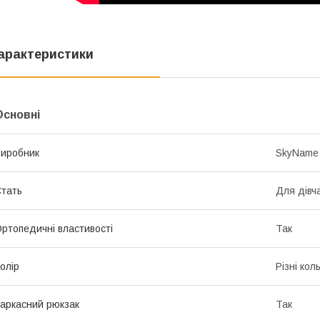
арактеристики
Основні
иробник
SkyName
тать
Для дівч
ртопедичні властивості
Так
олір
Різні кол
аркасний рюкзак
Так