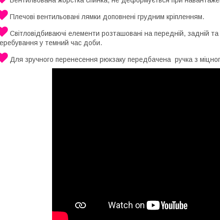
Плечові вентильовані лямки доповнені грудним кріпленням.
Світловідбиваючі елементи розташовані на передній, задній та 
перебування у темний час доби.
Для зручного перенесення рюкзаку передбачена ручка з міцног