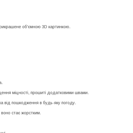
прикрашене об'ємною 3D картинкою.
а.
щення міцності, прошиті додатковими швами.
а від пошкодження в будь-яку погоду.
 воно стає жорстким.
нні.