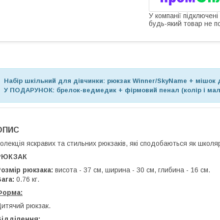
У компанії підключені
будь-який товар не п
Набір шкільний для дівчинки: рюкзак Winner/SkyName + мішок 
У ПОДАРУНОК:
брелок-ведмедик + фірмовий пенал (колір і ма
ОПИС
олекція яскравих та стильних рюкзаків, які сподобаються як школяра
РЮКЗАК
озмір рюкзака:
висота - 37 см, ширина - 30 см, глибина - 16 см.
Вага:
0.76 кг.
Форма:
итячий рюкзак.
Відділення: