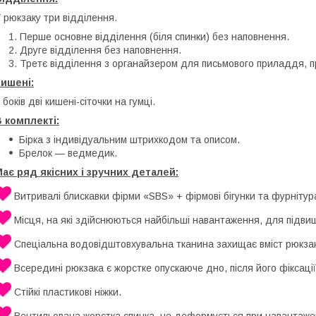
 рюкзаку три відділення.
Перше основне відділення (біля спинки) без наповнення.
Друге відділення без наповнення.
Третє відділення з органайзером для письмового приладдя, 
ишені:
 боків дві кишені-сіточки на гумці.
 комплекті:
Бірка з індивідуальним штрихкодом та описом.
Брелок — ведмедик.
ає ряд якісних і зручних деталей:
Витривалі блискавки фірми «SBS» + фірмові бігунки та фурнітур
Місця, на які здійснюються найбільші навантаження, для підви
Спеціальна водовідштовхувальна тканина захищає вміст рюкзак
Всередині рюкзака є жорстке опускаюче дно, після його фіксації
Стійкі пластикові ніжки.
Вентильована жорстка спинка, не деформується при навантаже