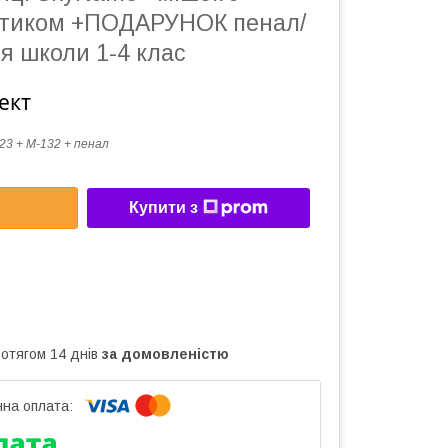
отиком +ПОДАРУНОК пенал/
я школи 1-4 клас
ект
23 + M-132 + пенал
Купити з
ротягом 14 днів
за домовленістю