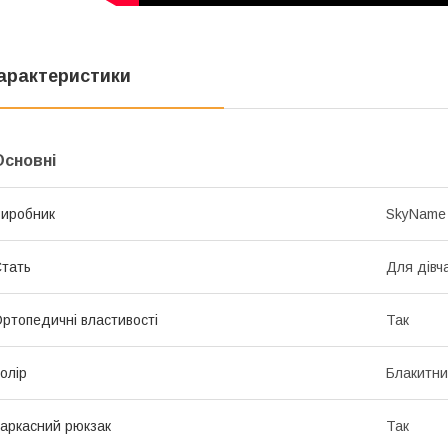
арактеристики
Основні
иробник
SkyName
тать
Для дівч
ртопедичні властивості
Так
олір
Блакитн
аркасний рюкзак
Так