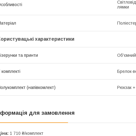
Світлові
собливості
лямки
атеріал
Поліесте
Користувацькі характеристики
ізерунки та принти
Об'ємний
 комплекті
Брелок-
олукомплект (напівкомлект)
Рюкзак +
нформація для замовлення
іна:
1 710 ₴/комплект