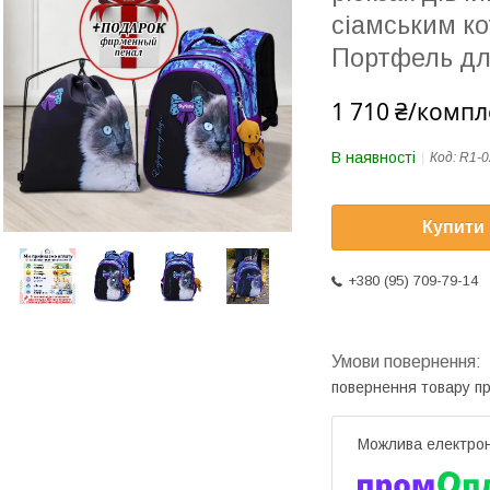
сіамським к
Портфель дл
1 710 ₴/компл
В наявності
Код:
R1-0
Купити
+380 (95) 709-79-14
повернення товару п