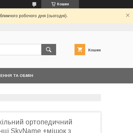
Кошик
ближчого робочого дня (сьогодні).
Кошик
ЕННЯ ТА ОБМІН
кільний ортопедичний
нці SkyName +мішок з