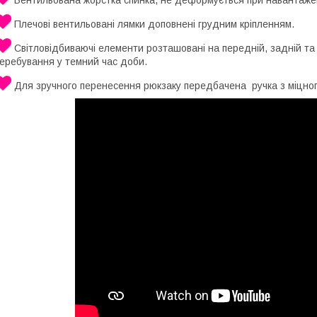
Плечові вентильовані лямки доповнені грудним кріпленням.
Світловідбиваючі елементи розташовані на передній, задній та 
перебування у темний час доби.
Для зручного перенесення рюкзаку передбачена ручка з міцног