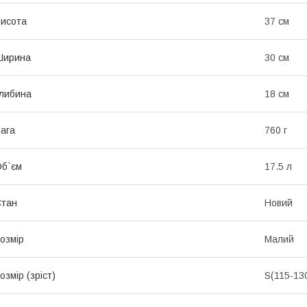
исота
37 см
Ширина
30 см
либина
18 см
ага
760 г
б`єм
17.5 л
Стан
Новий
озмір
Малий
озмір (зріст)
S(115-13