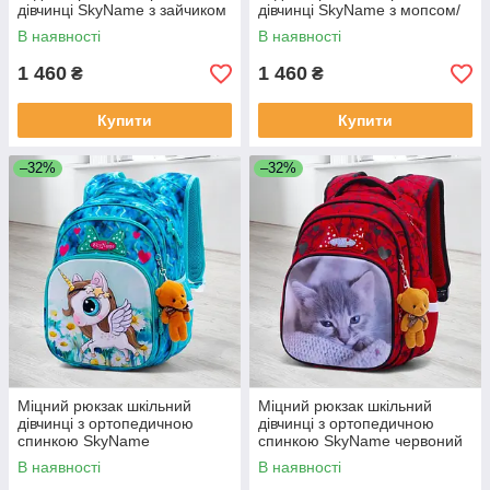
дівчинці SkyName з зайчиком
дівчинці SkyName з мопсом/
Маленький нейлоновий
Маленький нейлоновий
В наявності
В наявності
дівчачий портфель для
дівчачий портфель для
школи 1-4 клас
школи 1-4 клас
1 460
1 460
₴
₴
Купити
Купити
–32%
–32%
Міцний рюкзак шкільний
Міцний рюкзак шкільний
дівчинці з ортопедичною
дівчинці з ортопедичною
спинкою SkyName
спинкою SkyName червоний
"Єдиноріг"/ Водонепроникний
"Котик"/ Водонепроникний
В наявності
В наявності
блакитний портфель для
портфель для школи 1-4 клас