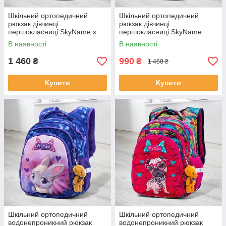
Шкільний ортопедичний
Шкільний ортопедичний
рюкзак дівчинці
рюкзак дівчинці
першокласниці SkyName з
першокласниці SkyName
єдинорогом/ Маленький
червоний з котиком/
В наявності
В наявності
водонепроникний портфель
Водонепроникний портфель
для школи 1-4 клас
для школи 1-4 клас
1 460
990
₴
₴
1 460 ₴
Купити
Купити
Шкільний ортопедичний
Шкільний ортопедичний
водонепроникний рюкзак
водонепроникний рюкзак