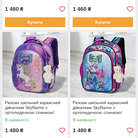
дівчачий портфель для
дівчачий портфель для
школи 1-4 клас
школи 1-4 клас
1 460
1 460
₴
₴
Купити
Купити
Рюкзак шкільний каркасний
Рюкзак шкільний каркасний
дівчаткам SkyName з
дівчаткам SkyName з
ортопедичною спинкою/
ортопедичною спинкою/
Дівчачій портфель
Дівчачій різнокольоровий
В наявності
В наявності
фіолетовий з єдинорогом для
портфель "Париж" для школи
школи 1-2 клас
1-2 клас
1 480
1 480
₴
₴