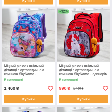
Купити
Купити
–32%
Міцний рюкзак шкільний
Міцний рюкзак шкільний
дівчинці з ортопедичною
дівчинці з ортопедичною
спинкою SkyName -
спинкою SkyName - єдиноріг/
оленятко/ Водонепроникний
Водонепроникний червоний
В наявності
В наявності
портфель для школи 1-4 клас
портфель для школи 1-4 клас
1 460
990
₴
₴
1 460 ₴
Купити
Купити