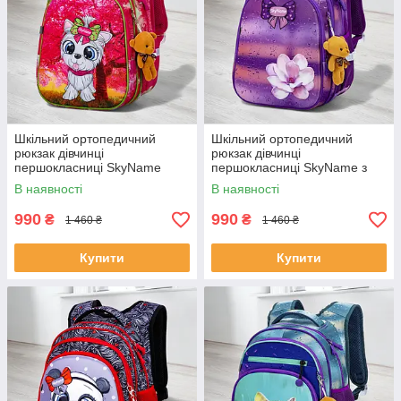
Шкільний ортопедичний
Шкільний ортопедичний
рюкзак дівчинці
рюкзак дівчинці
першокласниці SkyName
першокласниці SkyName з
рожевий з собачкою/
квіткою/ Маленький
В наявності
В наявності
Водонепроникний портфель
водонепроникний портфель
для школи 1-4 клас
для школи 1-4 клас
990
990
₴
₴
1 460 ₴
1 460 ₴
Купити
Купити