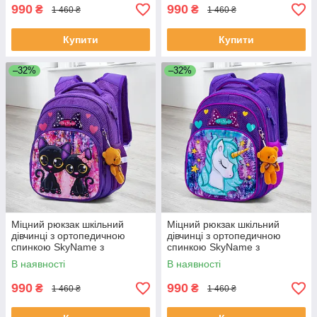
школи 1-4 клас
990
990
₴
₴
1 460 ₴
1 460 ₴
Купити
Купити
–32%
–32%
Міцний рюкзак шкільний
Міцний рюкзак шкільний
дівчинці з ортопедичною
дівчинці з ортопедичною
спинкою SkyName з
спинкою SkyName з
котиками/ Водонепроникний
конячкою/ Водонепроникний
В наявності
В наявності
портфель для школи 1-4 клас
портфель для школи 1-4 клас
990
990
₴
₴
1 460 ₴
1 460 ₴