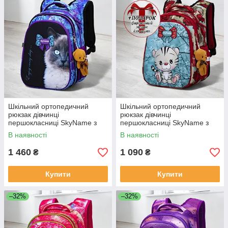
Шкільний ортопедичний
Шкільний ортопедичний
рюкзак дівчинці
рюкзак дівчинці
першокласниці SkyName з
першокласниці SkyName з
гарним котиком/
тигреням/ Маленький
В наявності
В наявності
Водонепроникний портфель
водонепроникний портфель
для школи 1-4 клас
для школи 1-4 клас
1 460
1 090
₴
₴
Купити
Купити
–32%
–32%