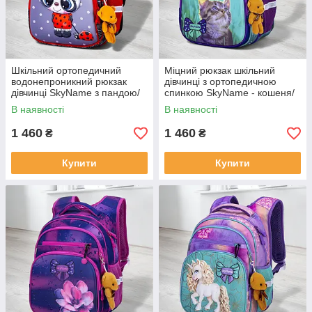
Шкільний ортопедичний
Міцний рюкзак шкільний
водонепроникний рюкзак
дівчинці з ортопедичною
дівчинці SkyName з пандою/
спинкою SkyName - кошеня/
Маленький нейлоновий
Водонепроникний портфель
В наявності
В наявності
дівчачий портфель для
для школи 1-4 клас
школи 1-4 клас
1 460
1 460
₴
₴
Купити
Купити