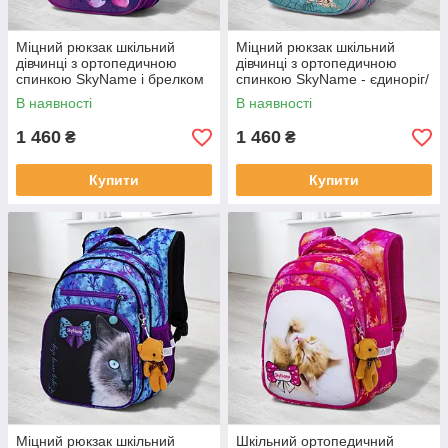
Міцний рюкзак шкільний
Міцний рюкзак шкільний
дівчинці з ортопедичною
дівчинці з ортопедичною
спинкою SkyName і брелком
спинкою SkyName - єдиноріг/
- ведмедик/
Водонепроникний портфель
В наявності
В наявності
Водонепроникний портфель
для школи 1-4 клас
для школи 1-4 клас
1 460
1 460
₴
₴
Купити
Купити
Міцний рюкзак шкільний
Шкільний ортопедичний