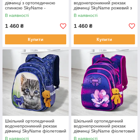
дівчинці з ортопедичною
водонепроникний рюкзак
спинкою SkyName -
дівчинці SkyName рожевий з
сіамський котик/
котиком/ Нейлоновий
В наявності
В наявності
Водонепроникний портфель
дівчачий портфель для
для школи 1-4 клас
школи 1-4 клас
1 460
1 460
₴
₴
Купити
Купити
Шкільний ортопедичний
Шкільний ортопедичний
водонепроникний рюкзак
водонепроникний рюкзак
дівчинці SkyName фіолетовий
дівчинці SkyName фіолетовий
з котиком Нейлоновий
з квіткою Нейлоновий
В наявності
В наявності