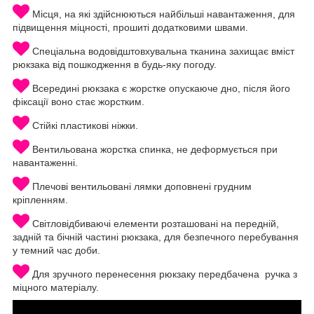
Місця, на які здійснюються найбільші навантаження, для
підвищення міцності, прошиті додатковими швами.
Спеціальна водовідштовхувальна тканина захищає вміст
рюкзака від пошкодження в будь-яку погоду.
Всередині рюкзака є жорстке опускаюче дно, після його
фіксації воно стає жорстким.
Стійкі пластикові ніжки.
Вентильована жорстка спинка, не деформується при
навантаженні.
Плечові вентильовані лямки доповнені грудним
кріпленням.
Світловідбиваючі елементи розташовані на передній,
задній та бічній частині рюкзака, для безпечного перебування
у темний час доби.
Для зручного перенесення рюкзаку передбачена ручка з
міцного матеріалу.