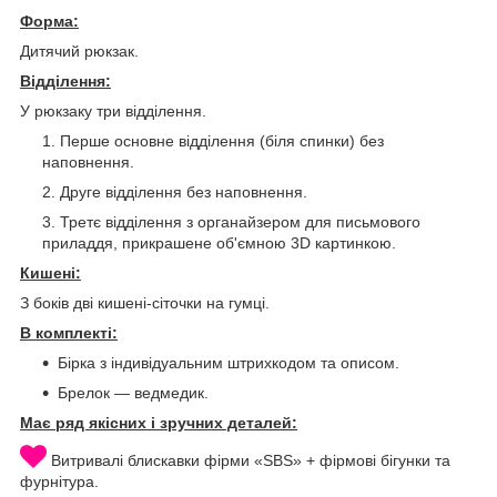
Форма:
Дитячий рюкзак.
Відділення:
У рюкзаку три відділення.
Перше основне відділення (біля спинки) без
наповнення.
Друге відділення без наповнення.
Третє відділення з органайзером для письмового
приладдя, прикрашене об'ємною 3D картинкою.
Кишені:
З боків дві кишені-сіточки на гумці.
В комплекті:
Бірка з індивідуальним штрихкодом та описом.
Брелок — ведмедик.
Має ряд якісних і зручних деталей:
Витривалі блискавки фірми «SBS» + фірмові бігунки та
фурнітура.