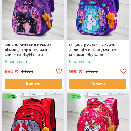
Міцний рюкзак шкільний
Міцний рюкзак шкільний
дівчинці з ортопедичною
дівчинці з ортопедичною
спинкою SkyName з
спинкою SkyName з
котиками/ Водонепроникний
конячкою/ Водонепроникний
В наявності
В наявності
портфель для школи 1-4 клас
портфель для школи 1-4 клас
990
990
₴
₴
1 460 ₴
1 460 ₴
Купити
Купити
–32%
–32%