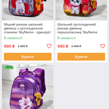
Міцний рюкзак шкільний
Шкільний ортопедичний
дівчинці з ортопедичною
рюкзак дівчинці
спинкою SkyName - єдиноріг/
першокласниці SkyName
Водонепроникний червоний
рожевий з собачкою/
В наявності
В наявності
портфель для школи 1-4 клас
Водонепроникний портфель
для школи 1-4 клас
990
990
₴
₴
1 460 ₴
1 460 ₴
Купити
Купити
–32%