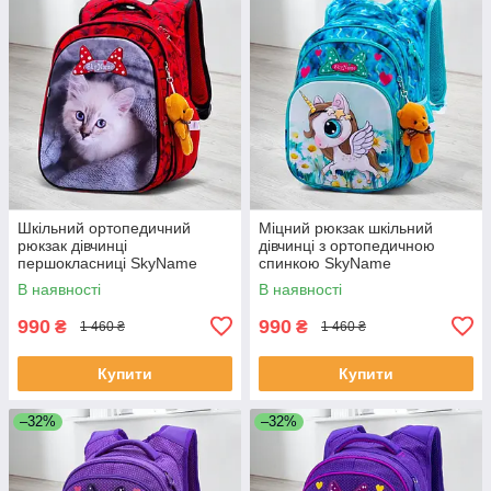
Шкільний ортопедичний
Міцний рюкзак шкільний
рюкзак дівчинці
дівчинці з ортопедичною
першокласниці SkyName
спинкою SkyName
червоний з котиком/
"Єдиноріг"/ Водонепроникний
В наявності
В наявності
Водонепроникний портфель
блакитний портфель для
для школи 1-4 клас
школи 1-4 клас
990
990
₴
₴
1 460 ₴
1 460 ₴
Купити
Купити
–32%
–32%