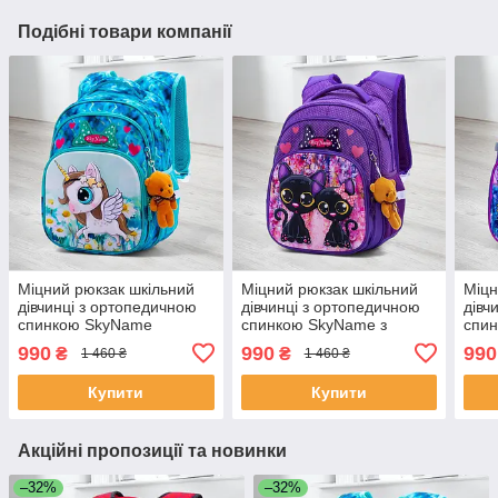
Подібні товари компанії
Міцний рюкзак шкільний
Міцний рюкзак шкільний
Міцн
дівчинці з ортопедичною
дівчинці з ортопедичною
дівч
спинкою SkyName
спинкою SkyName з
спи
"Єдиноріг"/
котиками/
коня
990
990
990
₴
₴
1 460 ₴
1 460 ₴
Водонепроникний
Водонепроникний
Вод
блакитний портфель для
портфель для школи 1-4
порт
Купити
Купити
школи 1-4 клас
клас
клас
Акційні пропозиції та новинки
–32%
–32%