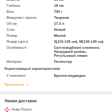
Глибина
18 см
Вага
720 г
Візерунки і принти
Тварини
Об`єм
17.3 л
Стан
Новий
Розмір
Малий
Розмір (зріст)
S(115-130 см), M(130-145 см)
Особливості
Світловідбивні елементи,
Нагрудний ремінь,
Регульовані лямки
Матеріал
Поліестер
Користувацькі характеристики
У комплекті
Брелок-ведмедик
Приховати
Умови доставки
Нова Пошта