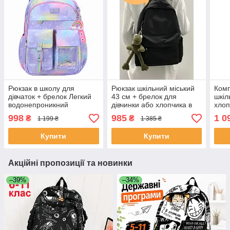
Рюкзак в школу для
Рюкзак шкільний міський
Комп
дівчаток + брелок Легкий
43 см + брелок для
шкіл
водонепроникний
дівчинки або хлопчика в
хлоп
шкільний портфель для
школу Жіночий чоловічий
школ
998
985
1 0
₴
₴
1 199 ₴
1 385 ₴
підлітків 5-11 клас
для підлітка Чорний
підлі
Фіолетовий
Купити
Купити
Акційні пропозиції та новинки
–39%
–34%