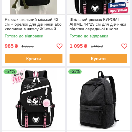
Рюкзак шкільний міський 43
Шкільний рюкзак КУРОМІ
см + брелок для дівчинки або
АНІМЕ 44*29 см для дівчинки
хлопчика в школу Жіночий
підлітка середньої школи
чоловічий для підлітка
Чорний портфель в школу 4-
Готово до відправки
Готово до відправки
Чорний
9 клас в корейскому стилі
985
1 095
₴
₴
1 385 ₴
1 445 ₴
Купити
Купити
–24%
–23%