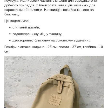
ноутбука. На лицьовій частині є кишеня для середнього та
дрібного приладдя. З боків розташовані дві кишеньки для
парасольки або пляшки. На спинці є потайна кишеня на
блискавці.
Ця модель має:
стильний дизайн,
водонепроникну міцну тканину,
двосторонню блискавку на основному відділенні.
Розміри рюкзака: ширина - 28 см, висота - 37 см, глибина - 10
см.