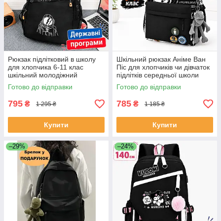
Рюкзак підлітковий в школу
Шкільний рюкзак Аніме Ван
для хлопчика 6-11 клас
Піс для хлопчиків чи дівчаток
шкільний молодіжний
підлітків середньої школи
великий портфель для
Водонепроникний підлітковий
Готово до відправки
Готово до відправки
підлітка старшої школи з
портфель в школу
космонавтом
795
785
₴
₴
1 295 ₴
1 185 ₴
Купити
Купити
–29%
–24%