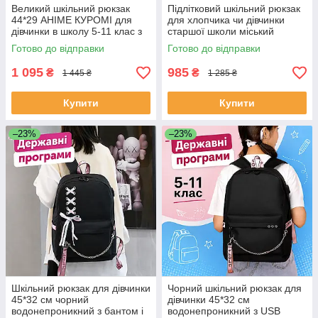
Великий шкільний рюкзак
Підлітковий шкільний рюкзак
44*29 АНІМЕ КУРОМІ для
для хлопчика чи дівчинки
дівчинки в школу 5-11 клас з
старшої школи міський
USB Чорний щільний
спортивний для підлітка в
Готово до відправки
Готово до відправки
портфель для підлітків
школу студентів Чорний
меланж
1 095
985
₴
₴
1 445 ₴
1 285 ₴
Купити
Купити
–23%
–23%
Шкільний рюкзак для дівчинки
Чорний шкільний рюкзак для
45*32 см чорний
дівчинки 45*32 см
водонепроникний з бантом і
водонепроникний з USB