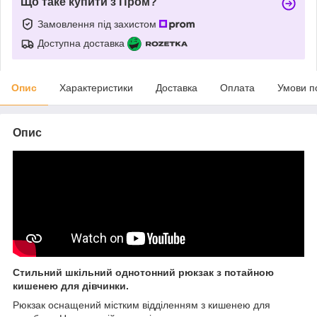
Що таке купити з Пром?
Замовлення під захистом
Доступна доставка
Опис
Характеристики
Доставка
Оплата
Умови п
Опис
Стильний шкільний однотонний рюкзак з потайною
кишенею для дівчинки.
Рюкзак оснащений містким відділенням з кишенею для