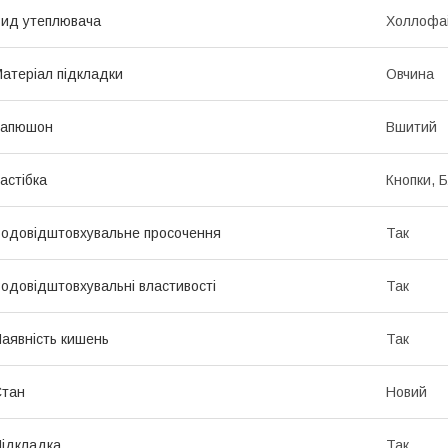
ид утеплювача
Холлофа
атеріал підкладки
Овчина
Капюшон
Вшитий
астібка
Кнопки, 
одовідштовхувальне просочення
Так
одовідштовхувальні властивості
Так
аявність кишень
Так
Стан
Новий
ідкладка
Так