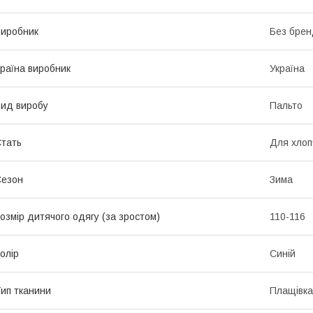
иробник
Без брен
раїна виробник
Україна
ид виробу
Пальто
тать
Для хлоп
Сезон
Зима
озмір дитячого одягу (за зростом)
110-116
олір
Синій
ип тканини
Плащівка