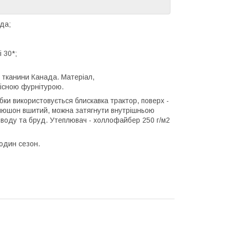
да;
 30*;
ї тканини Канада. Матеріал,
кісною фурнітурою.
ібки використовується блискавка трактор, поверх -
Капюшон вшитий, можна затягнути внутрішньою
є воду та бруд. Утеплювач - холлофайбер 250 г/м2
 один сезон.