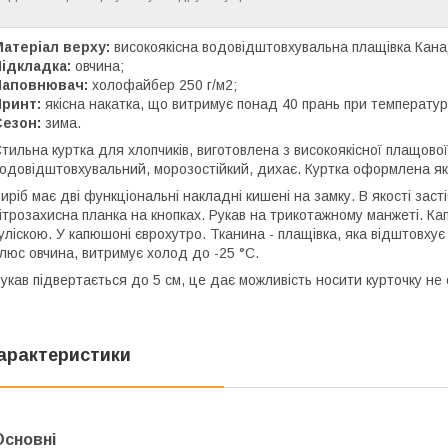
атеріал верху:
високоякісна водовідштовхувальна плащівка Кана
ідкладка:
овчина;
Наповнювач:
холофайбер 250 г/м2;
Принт:
якісна накатка, що витримує понад 40 прань при температурі
Сезон:
зима.
тильна куртка для хлопчиків, виготовлена з високоякісної плащово
одовідштовхувальний, морозостійкий, дихає. Куртка оформлена я
иріб має дві функціональні накладні кишені на замку. В якості заст
ітрозахисна планка на кнопках. Рукав на трикотажному манжеті. 
уліскою. У капюшоні єврохутро. Тканина - плащівка, яка відштовху
люс овчина, витримує холод до -25 °C.
укав підвертається до 5 см, це дає можливість носити курточку не
арактеристики
Основні