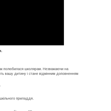
м.
 так полюбилася школярам. Незважаючи на
ить вашу дитину і стане відмінним доповненням
.
 шкільного приладдя.