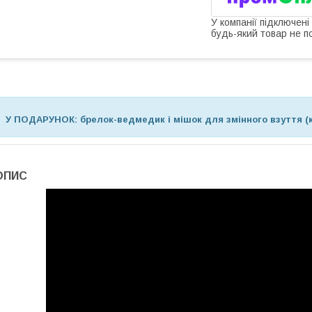
У компанії підключені
будь-який товар не п
У ПОДАРУНОК: брелок-ведмедик і мішок для змінного взуття (
ОПИС