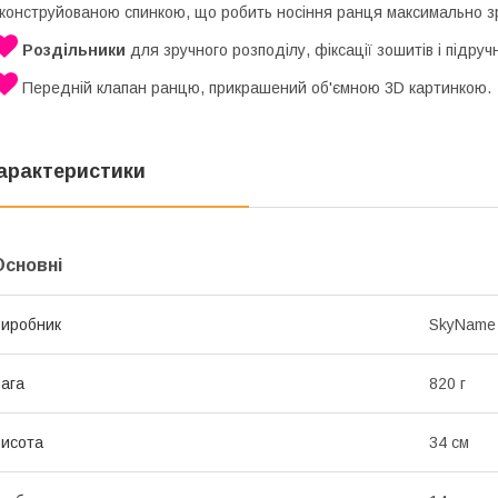
конструйованою спинкою, що робить носіння ранця максимально з
Роздільники
для зручного розподілу, фіксації зошитів і підручн
Передній клапан ранцю, прикрашений об'ємною 3D картинкою.
арактеристики
Основні
иробник
SkyName
ага
820 г
исота
34 см