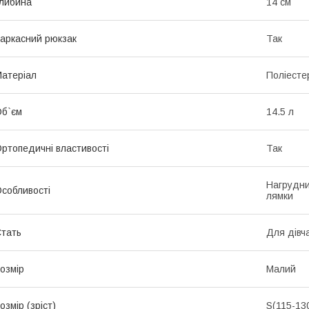
либина
14 см
аркасний рюкзак
Так
атеріал
Поліесте
б`єм
14.5 л
ртопедичні властивості
Так
Нагрудни
собливості
лямки
тать
Для дівч
озмір
Малий
озмір (зріст)
S(115-13