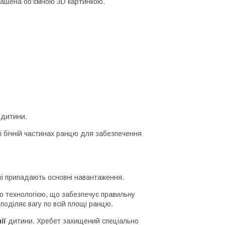
рашена об'ємною 3D картинкою.
 дитини.
і бічній частинах ранцю для забезпечення
які припадають основні навантаження.
 технологією, що забезпечує правильну
поділяє вагу по всій площі ранцю.
ії
дитини. Хребет захищений спеціально