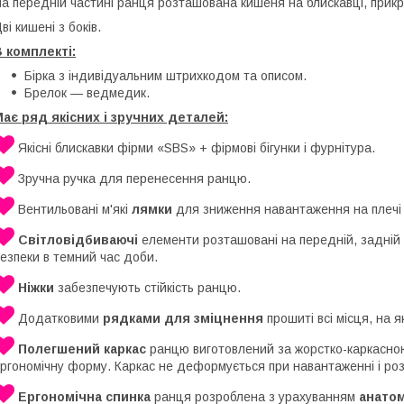
а передній частині ранця розташована кишеня на блискавці, прик
ві кишені з боків.
 комплекті:
Бірка з індивідуальним штрихкодом та описом.
Брелок — ведмедик.
ає ряд якісних і зручних деталей:
Якісні блискавки фірми «SBS» + фірмові бігунки і фурнітура.
Зручна ручка для перенесення ранцю.
Вентильовані м'які
лямки
для зниження навантаження на плечі
Світловідбиваючі
елементи розташовані на передній, задній 
езпеки в темний час доби.
Ніжки
забезпечують стійкість ранцю.
Додатковими
рядками для зміцнення
прошиті всі місця, на 
Полегшений каркас
ранцю виготовлений за жорстко-каркасною
ргономічну форму. Каркас не деформується при навантаженні і роз
Ергономічна спинка
ранця розроблена з урахуванням
анатом