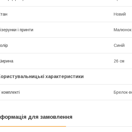
Стан
Новий
ізерунки і принти
Малюнок
олір
Синій
Ширина
26 см
Користувальницькі характеристики
 комплекті
Брелок-
нформація для замовлення