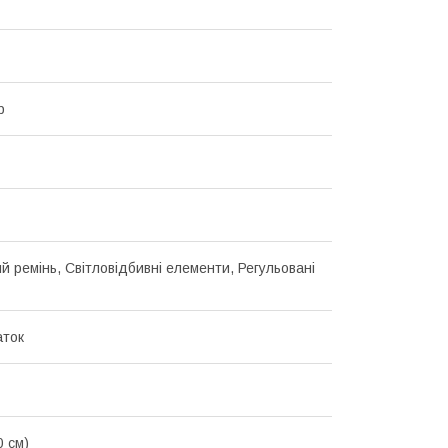
р
й ремінь, Світловідбивні елементи, Регульовані
аток
0 см)