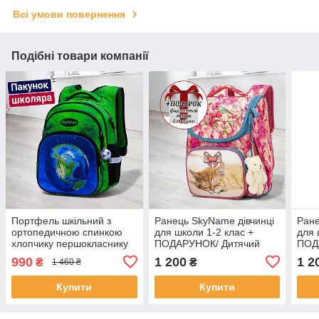
Всі умови повернення
Подібні товари компанії
Портфель шкільний з
Ранець SkyName дівчинці
Ране
ортопедичною спинкою
для школи 1-2 клас +
для 
хлопчику першокласнику
ПОДАРУНОК/ Дитячий
ПОД
SkyName зелений з
портфель рожевий з
порт
990
1 200
1 2
₴
₴
1 460 ₴
планетою/ Хлопчачий
котиком/ Шкільний
Шкіл
рюкзак для школи 1-4 клас
каркасний рюкзак
рюкз
Купити
Купити
перш