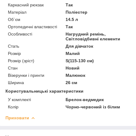
Каркасний рюкзак
Так
Матеріал
Поліестер
Об`єм
14.5 л
Ортопедичні властивості
Так
Особливості
Нагрудний ремінь,
Світловідбивні елементи
Стать
Для дівчаток
Розмір
Малий
Розмір (зріст)
S(115-130 см)
Стан
Новий
Візерунки і принти
Малюнок
Ширина
26 см
Користувальницькі характеристики
У комплекті
Брелок-ведмедик
Колір
Чорно-червоний із білим
Приховати