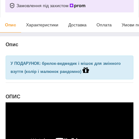
Замовлення під захистом
Опис
Характеристики
Доставка
Оплата
Умови п
Опис
У ПОДАРУНОК: брелок-ведмедик і мішок для змінного
взуття (колір і малюнок рандомно)
ОПИС