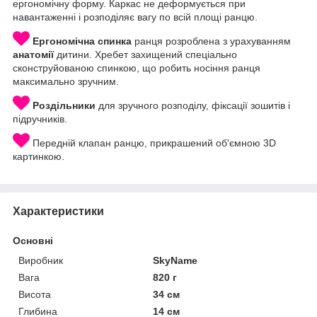
ергономічну форму. Каркас не деформується при
навантаженні і розподіляє вагу по всій площі ранцю.
Ергономічна спинка
ранця розроблена з урахуванням
анатомії
дитини. Хребет захищений спеціально
сконструйованою спинкою, що робить носіння ранця
максимально зручним.
Роздільники
для зручного розподілу, фіксації зошитів і
підручників.
Передній клапан ранцю, прикрашений об'ємною 3D
картинкою.
Приховати
Характеристики
Основні
Виробник
SkyName
Вага
820 г
Висота
34 см
Глибина
14 см