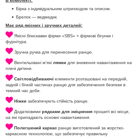
В комплекті:
Бірка з індивідуальним штрихкодом та описом.
Брелок — ведмедик.
Має ряд якісних і зручних деталей:
Якісні блискавки фірми «SBS» + фірмові бігунки і
фурнітура.
Зручна ручка для перенесення ранцю.
Вентильовані м'які
лямки
для зниження навантаження на
плечі дитини.
Світловідбиваючі
елементи розташовані на передній,
задній і бічній частинах ранцю для забезпечення безпеки в
темний час доби.
Ніжки
забезпечують стійкість ранцю.
Додатковими
рядками для зміцнення
прошиті всі місця,
на які припадають основні навантаження.
Полегшений каркас
ранцю виготовлений за жорстко-
каркасною технологією, що забезпечує правильну