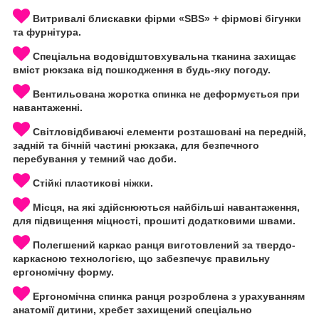
Витривалі блискавки фірми «SBS» + фірмові бігунки
та фурнітура.
Спеціальна водовідштовхувальна тканина захищає
вміст рюкзака від пошкодження в будь-яку погоду.
Вентильована жорстка спинка не деформується при
навантаженні.
Світловідбиваючі елементи розташовані на передній,
задній та бічній частині рюкзака, для безпечного
перебування у темний час доби.
Стійкі пластикові ніжки.
Місця, на які здійснюються найбільші навантаження,
для підвищення міцності, прошиті додатковими швами.
Полегшений каркас ранця виготовлений за твердо-
каркасною технологією, що забезпечує правильну
ергономічну форму.
Ергономічна спинка ранця розроблена з урахуванням
анатомії дитини, хребет захищений спеціально