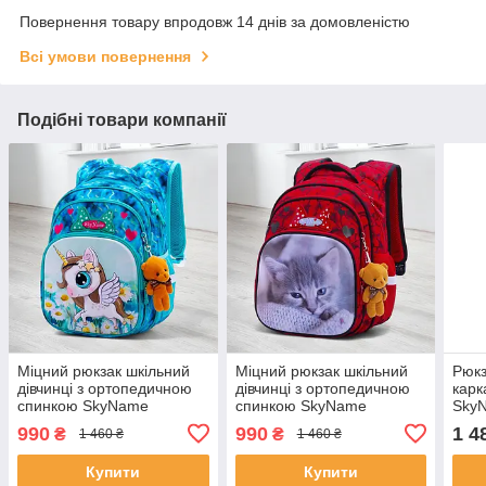
Повернення товару впродовж 14 днів за домовленістю
Всі умови повернення
Подібні товари компанії
Міцний рюкзак шкільний
Міцний рюкзак шкільний
Рюкз
дівчинці з ортопедичною
дівчинці з ортопедичною
карк
спинкою SkyName
спинкою SkyName
Sky
"Єдиноріг"/
червоний "Котик"/
спин
990
990
1 4
₴
₴
1 460 ₴
1 460 ₴
Водонепроникний
Водонепроникний
порт
блакитний портфель для
портфель для школи 1-4
єдин
Купити
Купити
школи 1-4 клас
клас
клас