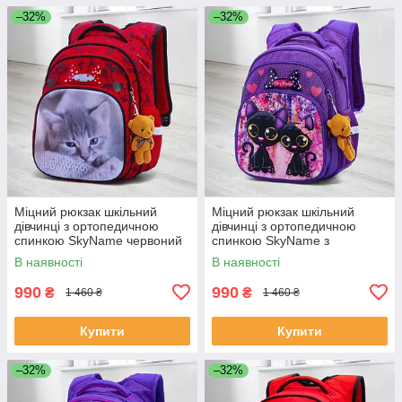
–32%
–32%
Міцний рюкзак шкільний
Міцний рюкзак шкільний
дівчинці з ортопедичною
дівчинці з ортопедичною
спинкою SkyName червоний
спинкою SkyName з
"Котик"/ Водонепроникний
котиками/ Водонепроникний
В наявності
В наявності
портфель для школи 1-4 клас
портфель для школи 1-4 клас
990
990
₴
₴
1 460 ₴
1 460 ₴
Купити
Купити
–32%
–32%