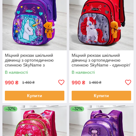
Міцний рюкзак шкільний
Міцний рюкзак шкільний
дівчинці з ортопедичною
дівчинці з ортопедичною
спинкою SkyName з
спинкою SkyName - єдиноріг/
конячкою/ Водонепроникний
Водонепроникний червоний
В наявності
В наявності
портфель для школи 1-4 клас
портфель для школи 1-4 клас
990
990
₴
₴
1 460 ₴
1 460 ₴
Купити
Купити
–32%
–32%