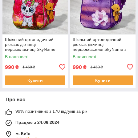
Шкільний ортопедичний
Шкільний ортопедичний
рюкзак дівчинці
рюкзак дівчинці
першокласниці SkyName
першокласниці SkyName з
рожевий з собачкою/
квіткою/ Маленький
В наявності
В наявності
Водонепроникний портфель
водонепроникний портфель
для школи 1-4 клас
для школи 1-4 клас
990
990
₴
₴
1 460 ₴
1 460 ₴
Купити
Купити
Про нас
99% позитивних з 170 відгуків за рік
Працює з 24.06.2024
м. Київ