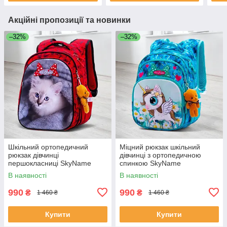
Акційні пропозиції та новинки
–32%
–32%
Шкільний ортопедичний
Міцний рюкзак шкільний
рюкзак дівчинці
дівчинці з ортопедичною
першокласниці SkyName
спинкою SkyName
червоний з котиком/
"Єдиноріг"/ Водонепроникний
В наявності
В наявності
Водонепроникний портфель
блакитний портфель для
для школи 1-4 клас
школи 1-4 клас
990
990
₴
₴
1 460 ₴
1 460 ₴
Купити
Купити