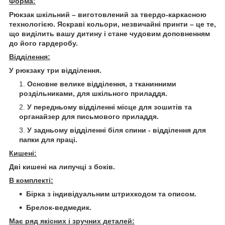
Форма:
Рюкзак шкільний – виготовлений за твердо-каркасною
технологією. Яскраві кольори, незвичайні принти – це те,
що виділить вашу дитину і стане чудовим доповненням
до його гардеробу.
Відділення:
У рюкзаку три відділення.
Основне велике відділення, з тканинними
роздільниками, для шкільного приладдя.
У передньому відділенні місце для зошитів та
органайзер для письмового приладдя.
У задньому відділенні біля спини - відділення для
папки для праці.
Кишені:
Дві кишені на липучці з боків.
В комплекті:
Бірка з індивідуальним штрихкодом та описом.
Брелок-ведмедик.
Має ряд якісних і зручних деталей: