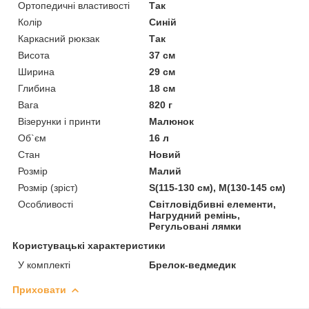
Ортопедичні властивості
Так
Колір
Синій
Каркасний рюкзак
Так
Висота
37 см
Ширина
29 см
Глибина
18 см
Вага
820 г
Візерунки і принти
Малюнок
Об`єм
16 л
Стан
Новий
Розмір
Малий
Розмір (зріст)
S(115-130 см), M(130-145 см)
Особливості
Світловідбивні елементи,
Нагрудний ремінь,
Регульовані лямки
Користувацькі характеристики
У комплекті
Брелок-ведмедик
Приховати