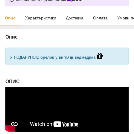
Опис
Характеристики
Доставка
Оплата
Умови п
Опис
У ПОДАРУНОК: брелок у вигляді ведмедика
ОПИС