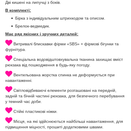
Дві кишені на липучці з боків.
В комплекті:
Бірка з індивідуальним штрихкодом та описом.
Брелок-ведмедик.
Має ряд якісних і зручних деталей:
Витривалі блискавки фірми «SBS» + фірмові бігунки та
фурнітура.
Спеціальна водовідштовхувальна тканина захищає вміст
рюкзака від пошкодження в будь-яку погоду.
Вентильована жорстка спинка не деформується при
навантаженні.
Світловідбиваючі елементи розташовані на передній,
задній та бічній частині рюкзака, для безпечного перебування
у темний час доби.
Стійкі пластикові ніжки.
Місця, на які здійснюються найбільші навантаження, для
підвищення міцності, прошиті додатковими швами.