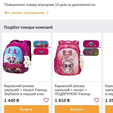
Повернення товару впродовж 14 днів за домовленістю
Всі умови повернення
Подібні товари компанії
Каркасний рюкзак
Каркасний рюкзак
Карк
шкільний + пенал/ Ранець
шкільний + пенал +
шкіл
SkyName в перший клас
ПОДАРУНОК/ Ранець
в пе
дівчаткам/ Ортопедичний
SkyName в перший клас
Орт
1 440
1 810
1 2
₴
₴
портфель рожевий з
дівчаткам/ Портфель
роже
мишкою для школи
рожевий з котиком для
школ
Купити
Купити
школи