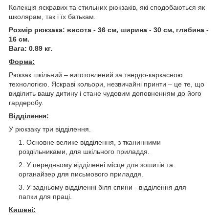
Колекція яскравих та стильних рюкзаків, які сподобаються як
школярам, так і їх батькам.
Розмір рюкзака: висота - 36 см, ширина - 30 см, глибина -
16 см.
Вага: 0.89 кг.
Форма:
Рюкзак шкільний – виготовлений за твердо-каркасною
технологією. Яскраві кольори, незвичайні принти – це те, що
виділить вашу дитину і стане чудовим доповненням до його
гардеробу.
Відділення:
У рюкзаку три відділення.
Основне велике відділення, з тканинними
роздільниками, для шкільного приладдя.
У передньому відділенні місце для зошитів та
органайзер для письмового приладдя.
У задньому відділенні біля спини - відділення для
папки для праці.
Кишені: