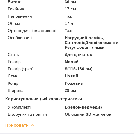
Висота
36 см
Глибина
17 см
Наповнення
Так
Об`єм
17 л
Ортопедичні властивості
Так
Особливості
Нагрудний ремінь,
Світловідбивні елементи,
Регульовані лямки
Стать
Для дівчаток
Розмір
Малий
Розмір (зріст)
S(115-130 см)
Стан
Новий
Колір
Рожевий
Ширина
29 см
Користувальницькі характеристики
У комплекті
Брелок-ведмедик
Візерунки та принти
Об'ємний 3D малюнок
Приховати