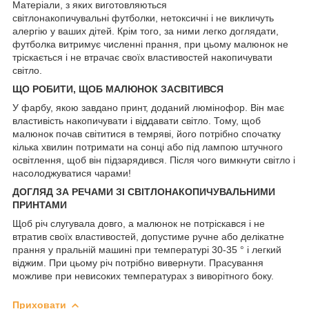
Матеріали, з яких виготовляються
світлонакопичувальні футболки, нетоксичні і не викличуть
алергію у ваших дітей. Крім того, за ними легко доглядати,
футболка витримує численні прання, при цьому малюнок не
тріскається і не втрачає своїх властивостей накопичувати
світло.
ЩО РОБИТИ, ЩОБ МАЛЮНОК
ЗАСВІТИВСЯ
У фарбу, якою завдано принт, доданий люмінофор. Він має
властивість накопичувати і віддавати світло. Тому, щоб
малюнок почав світитися в темряві, його потрібно спочатку
кілька хвилин потримати на сонці або під лампою штучного
освітлення, щоб він підзарядився. Після чого вимкнути світло і
насолоджуватися чарами!
ДОГЛЯД ЗА РЕЧАМИ ЗІ СВІТЛОНАКОПИЧУВАЛЬНИМИ
ПРИНТАМИ
Щоб річ слугувала довго, а малюнок не потріскався і не
втратив своїх властивостей, допустиме ручне або делікатне
прання у пральній машині при температурі 30-35 ° і легкий
віджим. При цьому річ потрібно вивернути. Прасування
можливе при невисоких температурах з виворітного боку.
Приховати