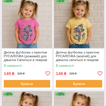
–32%
–32%
Дитяча футболка з принтом
Дитяча футболка з принтом
РУСАЛОЧКА (рожевий) для
РУСАЛОЧКА (жовтий) для
дівчаток Світиться в темряві
дівчаток світиться в темряві
110
110
В наявності
В наявності
149
149
₴
₴
220 ₴
220 ₴
Купити
Купити
–32%
–32%