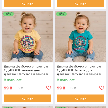
Купити
Купити
–48%
–48%
Дитяча футболка з принтом
Дитяча футболка з принтом
ЄДИНОРІГ жовтий для
ЄДИНОРІГ бірюза для
дівчаток Світиться в темряві
дівчаток Світиться в темряві
86
92
В наявності
В наявності
99
99
₴
₴
190 ₴
190 ₴
Купити
Купити