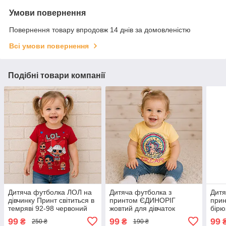
Умови повернення
Повернення товару впродовж 14 днів за домовленістю
Всі умови повернення
Подібні товари компанії
Дитяча футболка ЛОЛ на
Дитяча футболка з
Дитя
дівчинку Принт світиться в
принтом ЄДИНОРІГ
при
темряві 92-98 червоний
жовтий для дівчаток
бірю
Світиться в темряві 86
Світ
99
99
99
₴
₴
250 ₴
190 ₴