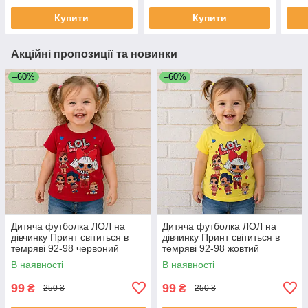
Купити
Купити
Акційні пропозиції та новинки
–60%
–60%
Дитяча футболка ЛОЛ на
Дитяча футболка ЛОЛ на
дівчинку Принт світиться в
дівчинку Принт світиться в
темряві 92-98 червоний
темряві 92-98 жовтий
В наявності
В наявності
99
99
₴
₴
250 ₴
250 ₴