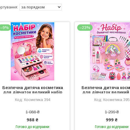
–9%
–23%
Безпечна дитяча косметика
Безпечна дитяча кос
для дівчаток великий набір
для дівчаток великий
для створення браслетів
для макіяжу і манікюр
Косметика 394
Косметика 395
макіяжу і манікюру лак для
для нігтів декорат
нігтів декоративна помада
помада тіні у валіз
1 088 ₴
1 299 ₴
988 ₴
999 ₴
Готово до відправки
Готово до відправки