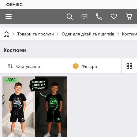
ФЕНІКС
Товари та послуги
Одяг для дітей та підлітків
Костю
Костюми
Сортування
0
Фільтри
–39%